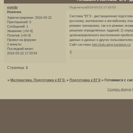
egedp
Поделиться
2016-03-22 17:33:53
Новичок
Система "ЕГЭ - дистанционная подготовка
Зарегистрирован
: 2016-03-22
русскому, математике и английскому язык
Приглашений:
0
режиме тренировки, так и в режиме экза
Сообщений:
1
решение определённых заданий; 2) опре
Уважение:
[+0/-0]
целенаправленного восполнения пробелов
Позитив:
[+0/-0]
данных и данных о других пользователях
Провел на форуме:
2 минуты
Сайт системы
http://edu.aimg.kantiana.ru/
Последний визит:
0
2016-03-22 17:33:54
Страница:
1
»
Математика. Подготовка к ЕГЭ.
»
Подготовка к ЕГЭ
»
Готовимся с си
Создать форум