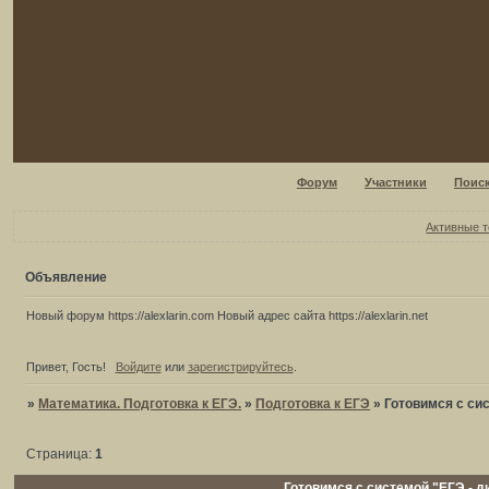
Форум
Участники
Поис
Активные 
Объявление
Новый форум https://alexlarin.com Новый адрес сайта https://alexlarin.net
Привет, Гость!
Войдите
или
зарегистрируйтесь
.
»
Математика. Подготовка к ЕГЭ.
»
Подготовка к ЕГЭ
»
Готовимся с си
Страница:
1
Готовимся с системой "ЕГЭ - д