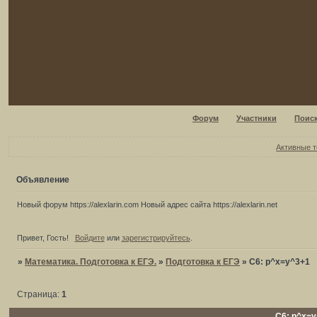
Форум
Участники
Поис
Активные 
Объявление
Новый форум https://alexlarin.com Новый адрес сайта https://alexlarin.net
Привет, Гость!
Войдите
или
зарегистрируйтесь
.
»
Математика. Подготовка к ЕГЭ.
»
Подготовка к ЕГЭ
»
C6: p^x=y^3+1
Страница:
1
C6: p^x=