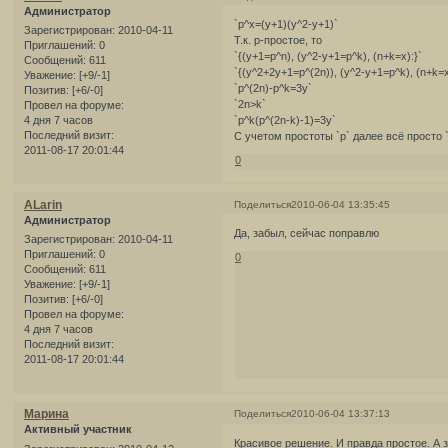
Администратор
`p^x=(y+1)(y^2-y+1)`
Зарегистрирован
: 2010-04-11
Т.к. p-простое, то
Приглашений:
0
`{(y+1=p^n), (y^2-y+1=p^k), (n+k=x):}`
Сообщений:
611
`{(y^2+2y+1=p^(2n)), (y^2-y+1=p^k), (n+k=x
Уважение:
[+9/-1]
`p^(2n)-p^k=3y`
Позитив:
[+6/-0]
`2n>k`
Провел на форуме:
4 дня 7 часов
`p^k(p^(2n-k)-1)=3y`
Последний визит:
С учетом простоты `p` далее всё просто `
2011-08-17 20:01:44
0
ALarin
Поделиться
2010-06-04 13:35:45
Администратор
Да, забыл, сейчас поправлю
Зарегистрирован
: 2010-04-11
Приглашений:
0
0
Сообщений:
611
Уважение:
[+9/-1]
Позитив:
[+6/-0]
Провел на форуме:
4 дня 7 часов
Последний визит:
2011-08-17 20:01:44
Марина
Поделиться
2010-06-04 13:37:13
Активный участник
Красивое решение. И правда простое. А 