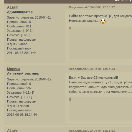
ALarin
Поделиться
2010-06-04 12:13:32
Администратор
Найти все такие простые `p`, для каждого
Зарегистрирован
: 2010-04-11
Несложная задачка
Приглашений:
0
Сообщений:
611
0
Уважение:
[+9/-1]
Позитив:
[+6/-0]
Провел на форуме:
4 дня 7 часов
Последний визит:
2011-08-17 20:01:44
Марина
Поделиться
2010-06-04 13:16:33
Активный участник
Блин, у Вас все С6 несложные!!!
Зарегистрирован
: 2010-04-12
Наверно надо начать с `у=1`, тогда `p^x=
Приглашений:
0
получается. Значит надо либо доказать ч
Сообщений:
597
кубов, можно разложить на множители... 
Уважение:
[+13/-1]
Позитив:
[+10/-0]
0
Провел на форуме:
4 дня 11 часов
Последний визит:
2012-06-06 19:24:44
ALarin
Поделиться
2010-06-04 13:31:53