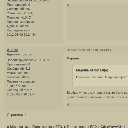
Зарегистрирован
: 2010-04-12
Приглашений:
0
0
Сообщений:
597
Уважение:
[+13/-1]
Позитив:
[+10/-0]
Провел на форуме:
4 дня 11 часов
Последний визит:
2012-06-06 19:24:44
ALarin
Поделиться
2010-06-04 13:44:51
Администратор
Марина
Зарегистрирован
: 2010-04-11
Приглашений:
0
Сообщений:
611
Марина написал(а):
Уважение:
[+9/-1]
Красивое решение. И правда просто
Позитив:
[+6/-0]
Провел на форуме:
4 дня 7 часов
Последний визит:
Вообще у них в критериях как-то было на
2011-08-17 20:01:44
единственности положен 1 балл. Но Вы ж
0
Страница:
1
»
Математика. Подготовка к ЕГЭ.
»
Подготовка к ЕГЭ
»
C6: p^x=y^3+1