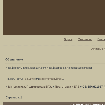
Форум
Участники
Поис
Активные 
Объявление
Новый форум https://alexlarin.com Новый адрес сайта https://alexlarin.net
Привет, Гость!
Войдите
или
зарегистрируйтесь
.
»
Математика. Подготовка к ЕГЭ.
»
Подготовка к ЕГЭ
»
С6: ВМиК 1987 (
Страница:
1
С6: ВМиК 1987 (бетонные