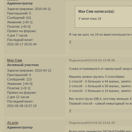
Администратор
Зарегистрирован
: 2010-04-11
Мак Сим написал(а):
Приглашений:
0
Сообщений:
611
У меня пока 19
Уважение:
[+9/-1]
Позитив:
[+6/-0]
Провел на форуме:
Я так же шел, но 19 по вместительности н
4 дня 7 часов
Последний визит:
0
2011-08-17 20:01:44
Мак Сим
Поделиться
2010-04-18 13:39:39
Активный участник
Снова отталкивался от наилучшей загруз
Зарегистрирован
: 2010-04-12
Приглашений:
0
Машину можно грузить 3 способами:
Сообщений:
123
1 способ - 0 больших и 44 малых, занято 
Уважение:
[+6/-0]
2 способ - 1 большой и 30 малых, занято 
Позитив:
[+3/-1]
3 способ - 2 больших и 14 малых, занято м
Провел на форуме:
2 дня 12 часов
Вес всего груза 188,4, поэтому меньше 
Последний визит:
Первый способ - самый невыгодный по ве
2011-05-08 16:57:19
0
ALarin
Поделиться
2010-04-18 13:41:33
Администратор
Всего надо перевезти 24*14+510=846 мест,