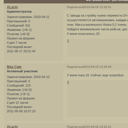
ALarin
Поделиться
2010-04-18 13:20:01
Администратор
С завода на стройку нужно перевести 24
Зарегистрирован
: 2010-04-11
осуществляется автомашинами, каждая и
Приглашений:
0
тонн. Масса маленького блока 0,2 тонны,
Сообщений:
611
Найдите минимальное число рейсов, дост
Уважение:
[+9/-1]
У меня получилось 20.
Позитив:
[+6/-0]
Провел на форуме:
0
4 дня 7 часов
Последний визит:
2011-08-17 20:01:44
Мак Сим
Поделиться
2010-04-18 13:29:49
Активный участник
У меня пока 19. Сейчас еще попробую.
Зарегистрирован
: 2010-04-12
Приглашений:
0
0
Сообщений:
123
Уважение:
[+6/-0]
Позитив:
[+3/-1]
Провел на форуме:
2 дня 12 часов
Последний визит:
2011-05-08 16:57:19
ALarin
Поделиться
2010-04-18 13:32:21