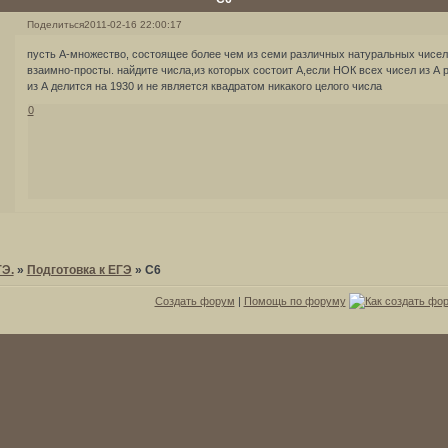
Поделиться
2011-02-16 22:00:17
пусть А-множество, состоящее более чем из семи различных натуральных чисел,
взаимно-просты. найдите числа,из которых состоит А,если НОК всех чисел из А 
из А делится на 1930 и не является квадратом никакого целого числа
0
ГЭ.
»
Подготовка к ЕГЭ
»
С6
Создать форум
|
Помощь по форуму