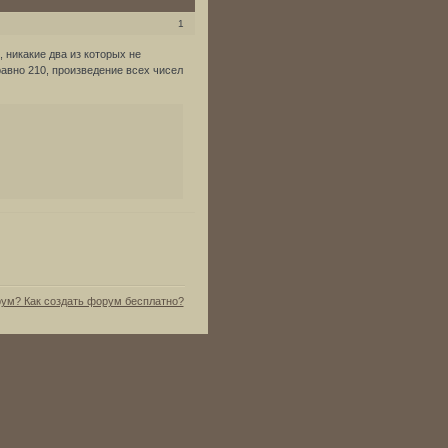
1
 никакие два из которых не
равно 210, произведение всех чисел