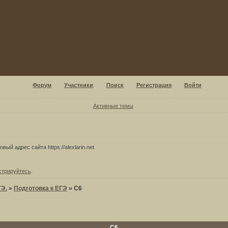
Форум
Участники
Поиск
Регистрация
Войти
Активные темы
вый адрес сайта https://alexlarin.net
стрируйтесь
.
ГЭ.
»
Подготовка к ЕГЭ
»
С6
С6