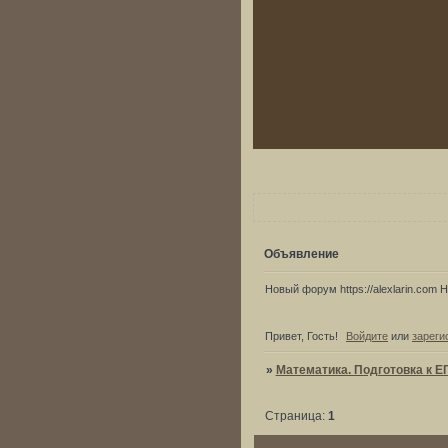
Объявление
Новый форум https://alexlarin.com Но
Привет, Гость!
Войдите
или
зареги
»
Математика. Подготовка к Е
Страница:
1