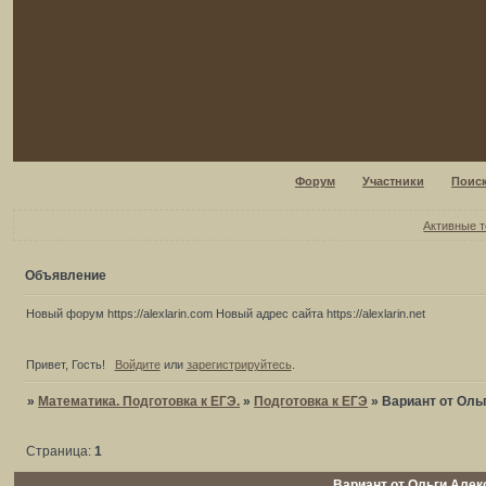
Форум
Участники
Поис
Активные 
Объявление
Новый форум https://alexlarin.com Новый адрес сайта https://alexlarin.net
Привет, Гость!
Войдите
или
зарегистрируйтесь
.
»
Математика. Подготовка к ЕГЭ.
»
Подготовка к ЕГЭ
»
Вариант от Оль
Страница:
1
Вариант от Ольги Алек