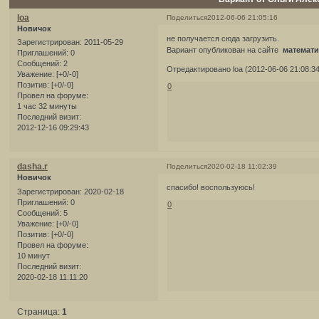
loa
Поделиться
2012-06-06 21:05:16
Новичок
не получается сюда загрузить.
Зарегистрирован
: 2011-05-29
Вариант опубликован на сайте
математ
Приглашений:
0
Сообщений:
2
Отредактировано loa (2012-06-06 21:08:34
Уважение:
[+0/-0]
Позитив:
[+0/-0]
0
Провел на форуме:
1 час 32 минуты
Последний визит:
2012-12-16 09:29:43
dasha.r
Поделиться
2020-02-18 11:02:39
Новичок
спасибо! воспользуюсь!
Зарегистрирован
: 2020-02-18
Приглашений:
0
0
Сообщений:
5
Уважение:
[+0/-0]
Позитив:
[+0/-0]
Провел на форуме:
10 минут
Последний визит:
2020-02-18 11:11:20
Страница:
1