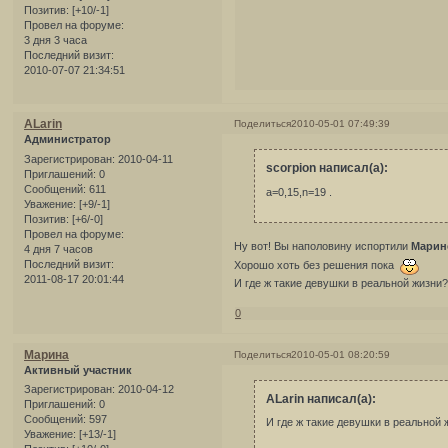
Позитив:
[+10/-1]
Провел на форуме:
3 дня 3 часа
Последний визит:
2010-07-07 21:34:51
ALarin
Поделиться
2010-05-01 07:49:39
Администратор
Зарегистрирован
: 2010-04-11
scorpion написал(а):
Приглашений:
0
Сообщений:
611
a=0,15,n=19 .
Уважение:
[+9/-1]
Позитив:
[+6/-0]
Провел на форуме:
Ну вот! Вы наполовину испортили
Марин
4 дня 7 часов
Последний визит:
Хорошо хоть без решения пока
2011-08-17 20:01:44
И где ж такие девушки в реальной жизн
0
Марина
Поделиться
2010-05-01 08:20:59
Активный участник
Зарегистрирован
: 2010-04-12
ALarin написал(а):
Приглашений:
0
Сообщений:
597
И где ж такие девушки в реальной 
Уважение:
[+13/-1]