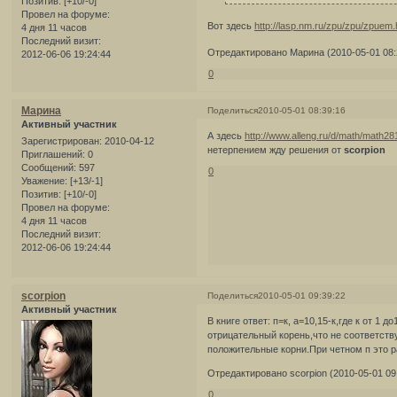
Позитив:
[+10/-0]
Провел на форуме:
Вот здесь
http://lasp.nm.ru/zpu/zpu/zpuem.
4 дня 11 часов
Последний визит:
Отредактировано Марина (2010-05-01 08:
2012-06-06 19:24:44
0
Марина
Поделиться
2010-05-01 08:39:16
Активный участник
А здесь
http://www.alleng.ru/d/math/math28
Зарегистрирован
: 2010-04-12
нетерпением жду решения от
scorpion
Приглашений:
0
Сообщений:
597
0
Уважение:
[+13/-1]
Позитив:
[+10/-0]
Провел на форуме:
4 дня 11 часов
Последний визит:
2012-06-06 19:24:44
scorpion
Поделиться
2010-05-01 09:39:22
Активный участник
В книге ответ: п=к, а=10,15-к,где к от 1
отрицательный корень,что не соответств
положительные корни.При четном п это р
Отредактировано scorpion (2010-05-01 09
0