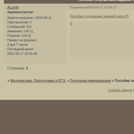
ALarin
Поделиться
2010-04-17 10:54:17
Администратор
Пособие по решению заданий типа С5
Зарегистрирован
: 2010-04-11
Приглашений:
0
0
Сообщений:
611
Уважение:
[+9/-1]
Позитив:
[+6/-0]
Провел на форуме:
4 дня 7 часов
Последний визит:
2011-08-17 20:01:44
Страница:
1
»
Математика. Подготовка к ЕГЭ.
»
Полезная информация
»
Пособие п
Создать форум