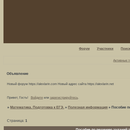
Форум
Участники
Поис
Активные 
Объявление
Новый форум https://alexlarin.com Новый адрес сайта https://alexlarin.net
Привет, Гость!
Войдите
или
зарегистрируйтесь
.
»
Математика. Подготовка к ЕГЭ.
»
Полезная информация
»
Пособие п
Страница:
1
Пособие по решению заданий ти