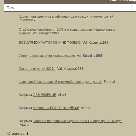
Тема
Курсы повышения квалификации для всех, кто кормит детей
arlqwiysex
Стабильная прибыль от 20% в месяц с мировых финансовых
рынков.
Val_Kulagina1988
ВСЕ ДЛЯ БУХГАЛТЕРОВ И НЕ ТОЛЬКО
Val_Kulagina1988
Институт повышения квалификации
Val_Kulagina1988
Секреты рулетки 2021г!
Val_Kulagina1988
выпускной бал на самой огромной площадке страны!
Eurobal
Закрыта
ОБЪЯВЛЕНИЕ
ALarin
Закрыта
Мобила на ЕГЭ? Пожалуйста!
ALarin
Закрыта
Пособие по решению заданий типа С5 образца 2010 года.
ALarin
Страница:
1