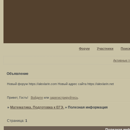
Форум
Участники
Поис
Активные 
Объявление
Новый форум https://alexlarin.com Новый адрес сайта https://alexlarin.net
Привет, Гость!
Войдите
или
зарегистрируйтесь
.
»
Математика. Подготовка к ЕГЭ.
»
Полезная информация
Страница:
1
Полезная ин