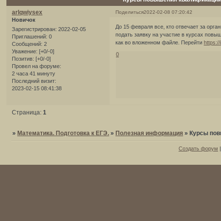
arlqwiysex
Поделиться
2022-02-08 07:20:42
Новичок
До 15 февраля все, кто отвечает за орг
Зарегистрирован
: 2022-02-05
подать заявку на участие в курсах повы
Приглашений:
0
как во вложенном файле. Перейти
https:
Сообщений:
2
Уважение:
[+0/-0]
0
Позитив:
[+0/-0]
Провел на форуме:
2 часа 41 минуту
Последний визит:
2023-02-15 08:41:38
Страница:
1
»
Математика. Подготовка к ЕГЭ.
»
Полезная информация
»
Курсы пов
Создать форум