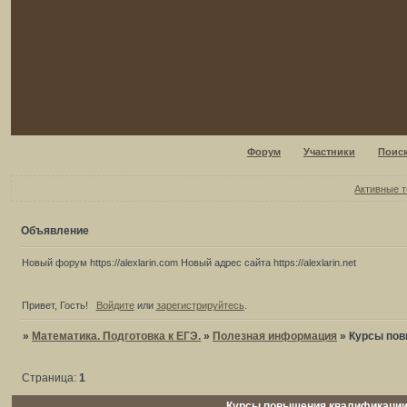
Форум
Участники
Поис
Активные 
Объявление
Новый форум https://alexlarin.com Новый адрес сайта https://alexlarin.net
Привет, Гость!
Войдите
или
зарегистрируйтесь
.
»
Математика. Подготовка к ЕГЭ.
»
Полезная информация
»
Курсы пов
Страница:
1
Курсы повышения квалификации 