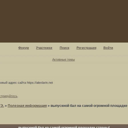
Форум
Участники
Поиск
Регистрация
Войти
Активные темы
вый адрес сайта https://alexlarin.net
стрируйтесь
.
ГЭ.
»
Полезная информация
»
выпускной бал на самой огромной площадке
выпускной бал на самой огромной площадке страны!