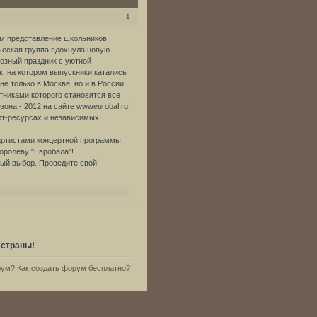
1
м представление школьников,
ческая группа вдохнула новую
озный праздник с уютной
к, на котором выпускники катались
е только в Москве, но и в России.
стниками которого становятся все
она - 2012 на сайте wwweurobal.ru!
ет-ресурсах и независимых
артистами концертной программы!
оролеву "Евробала"!
ный выбор. Проведите свой
 страны!