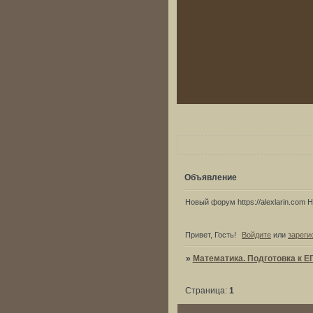
Объявление
Новый форум https://alexlarin.com Но
Привет, Гость!
Войдите
или
зареги
»
Математика. Подготовка к Е
Страница:
1