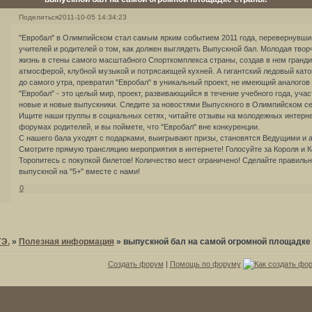
Поделиться
2011-10-05 14:34:23
"Евробал" в Олимпийском стал самым ярким событием 2011 года, перевернувши
учителей и родителей о том, как должен выглядеть Выпускной бал. Молодая твор
жизнь в стены самого масштабного Спорткомплекса страны, создав в нем гранди
атмосферой, клубной музыкой и потрясающей кухней. А гигантский ледовый като
до самого утра, превратил "Евробал" в уникальный проект, не имеющий аналогов н
"Евробал" - это целый мир, проект, развивающийся в течение учебного года, уча
новые и новые выпускники. Следите за новостями Выпускного в Олимпийском сез
Ищите наши группы в социальных сетях, читайте отзывы на молодежных интерн
форумах родителей, и вы поймете, что "Евробал" вне конкуренции.
С нашего бала уходят с подарками, выигрывают призы, становятся Ведущими и 
Смотрите прямую трансляцию мероприятия в интернете! Голосуйте за Короля и К
Торопитесь с покупкой билетов! Количество мест ограничено! Сделайте правиль
выпускной на "5+" вместе с нами!
0
ГЭ.
»
Полезная информация
»
выпускной бал на самой огромной площадке
Создать форум
|
Помощь по форуму