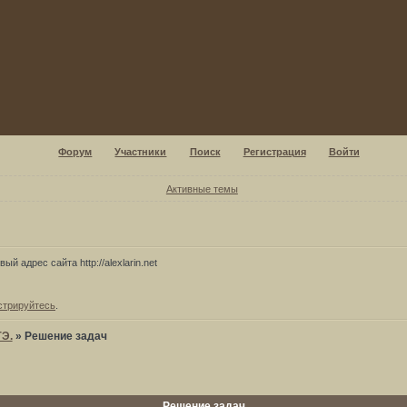
Форум
Участники
Поиск
Регистрация
Войти
Активные темы
ый адрес сайта http://alexlarin.net
стрируйтесь
.
ГЭ.
»
Решение задач
Решение задач