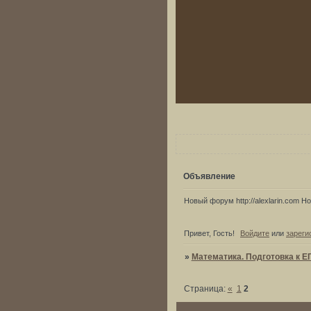
Объявление
Новый форум http://alexlarin.com Нов
Привет, Гость!
Войдите
или
зареги
»
Математика. Подготовка к Е
Страница:
«
1
2