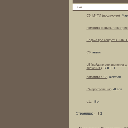
Тема
С5. МФТИ (посложнее)
Мар
помогите решить геометри
Задача про конфеты GJK
С6
антон
c5 (найдите все значения а
значения.)
BULLET
помогите с С5
alexman
C4 про трапецию
ALarin
c1...
firo
Страница:
«
1
2