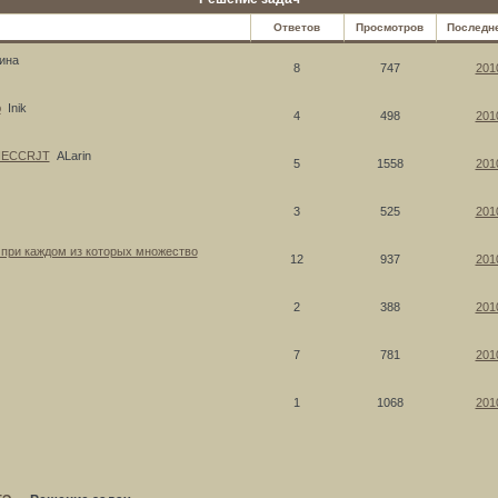
Ответов
Просмотров
Последн
ина
8
747
201
ю
Inik
4
498
201
THECCRJT
ALarin
5
1558
201
3
525
201
, при каждом из которых множество
12
937
201
2
388
201
7
781
201
1
1068
201